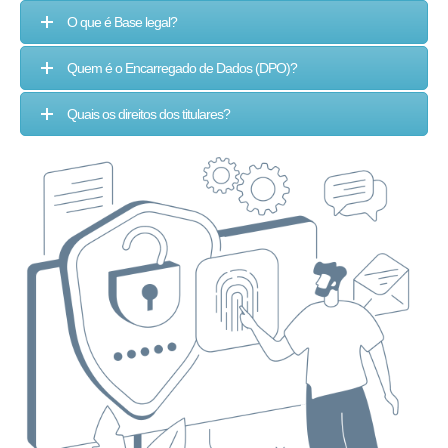
O que é Base legal?
Quem é o Encarregado de Dados (DPO)?
Quais os direitos dos titulares?