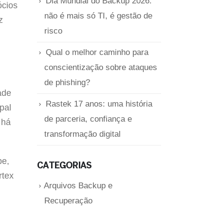
Dia Mundial do Backup 2026:
ócios
não é mais só TI, é gestão de
z
risco
Qual o melhor caminho para
conscientização sobre ataques
de phishing?
ade
Rastek 17 anos: uma história
pal
de parceria, confiança e
 há
transformação digital
pe,
CATEGORIAS
rtex
Arquivos Backup e
Recuperação