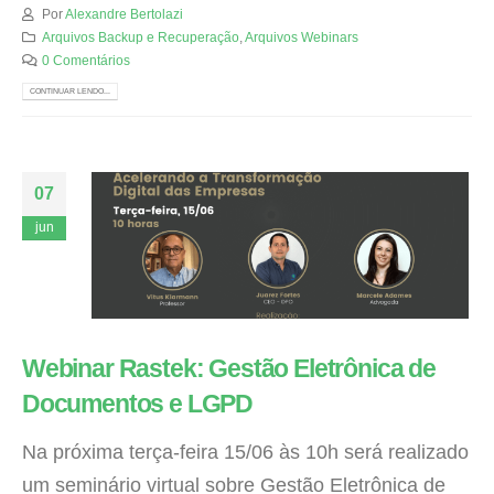
Por
Alexandre Bertolazi
Arquivos Backup e Recuperação
,
Arquivos Webinars
0 Comentários
CONTINUAR LENDO...
07
jun
Webinar Rastek: Gestão Eletrônica de
Documentos e LGPD
Na próxima terça-feira 15/06 às 10h será realizado
um seminário virtual sobre Gestão Eletrônica de