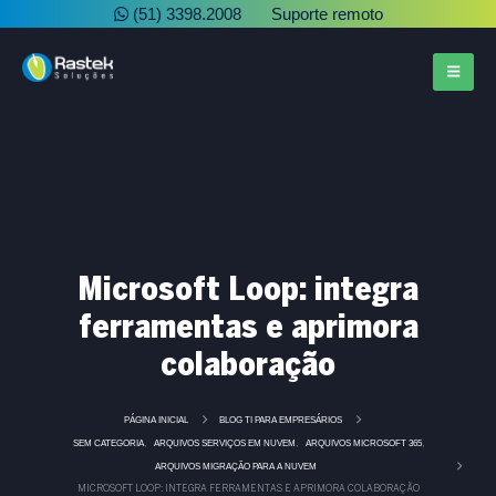
(51) 3398.2008
Suporte remoto
Microsoft Loop: integra
ferramentas e aprimora
colaboração
PÁGINA INICIAL
BLOG TI PARA EMPRESÁRIOS
SEM CATEGORIA
ARQUIVOS SERVIÇOS EM NUVEM
ARQUIVOS MICROSOFT 365
,
,
,
ARQUIVOS MIGRAÇÃO PARA A NUVEM
MICROSOFT LOOP: INTEGRA FERRAMENTAS E APRIMORA COLABORAÇÃO